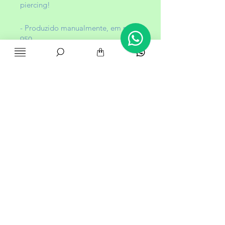
piercing!
- Produzido manualmente, em prata
950.
Você pode escolher entre as opções
de espessura (o tamanho dos
piercings é o mesmo, o que muda é
a grossura da joia).
Indicações de uso
: Septo.
Também pode ser usado na orelha.
Observação
: joia de fechamento
por pressão.
Quando for usar, fechar a joia no
nariz, ajustando até sentir que está
firme. Esse cuidado torna o uso
mais seguro e evita a perda da sua
joia.