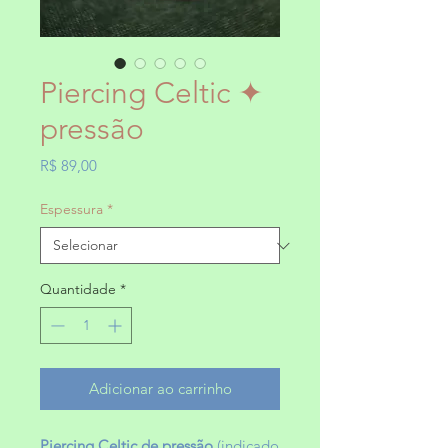
Piercing Celtic ✦
pressão
Preço
R$ 89,00
Espessura
*
Quantidade
*
Adicionar ao carrinho
Piercing Celtic de pressão
(indicado