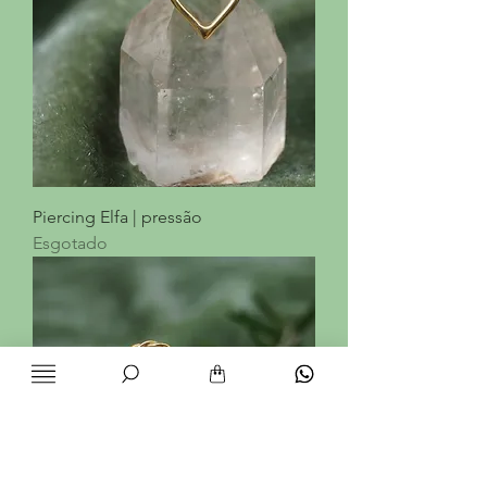
Piercing Elfa | pressão
Esgotado